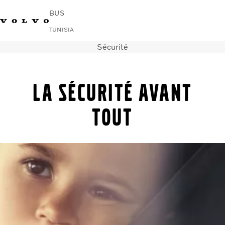
BUS
TUNISIA
Sécurité
Change Market
Nous contacter
Rechercher un Agent Commercial
Volvo Connect
La sécurité avant
Urbain et interurbain
Autocars
tout
Services
Pourquoi choisir Volvo ?
News & Stories
Contact