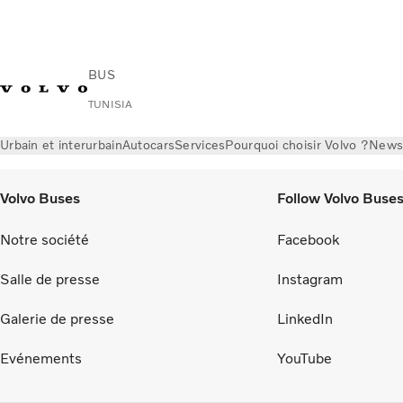
BUS
TUNISIA
Urbain et interurbain
Autocars
Services
Pourquoi choisir Volvo ?
News 
Volvo Buses
Follow Volvo Buse
Notre société
Facebook
Salle de presse
Instagram
Galerie de presse
LinkedIn
Evénements
YouTube