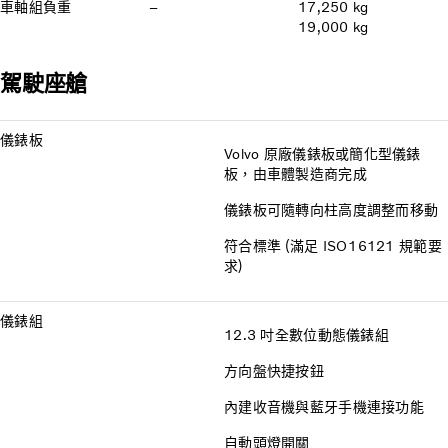
車軸組負重
–
17,250 kg
19,000 kg
駕駛座艙
儀錶板
Volvo 原廠儀錶板或簡化型儀錶
板，由車體製造商完成
儀錶板可隨轉向柱高度調整而移動
符合標準 (滿足 ISO16121 規範要
求)
儀錶組
12.3 吋全數位動態儀錶組
方向盤快捷按鈕
內建收音機與藍牙手機連接功能
自動頭燈開關