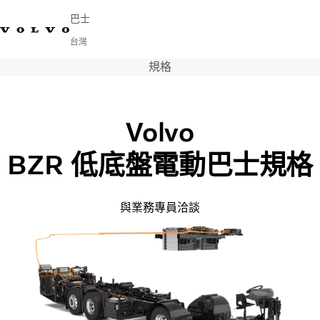
巴士
台灣
規格
Change Market
連繫我們
尋找經銷商
Volvo Connect
市區與長程交通
Volvo
長途客車
BZR 低底盤電動巴士規格
服務
為何選擇 Volvo？
新聞與媒體
與業務專員洽談
聯絡我們