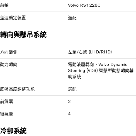
前軸
Volvo RS1228C
差速鎖定裝置
選配
轉向與懸吊系統
方向盤側
左駕/右駕 (LHD/RHD)
動力轉向
電動液壓轉向，Volvo Dynamic
Steering (VDS) 智慧型動態轉向輔
助系統
底盤高度調整功能
選配
前氣囊
2
後氣囊
4
冷卻系統