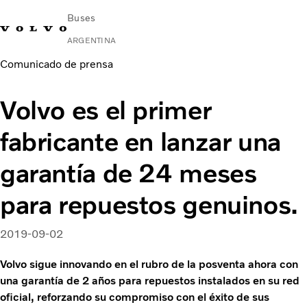
Buses
ARGENTINA
Comunicado de prensa
Change Market
Contacto
Buscar concesionario
Volvo Connect
Volvo es el primer
Urbano e Interurbano
fabricante en lanzar una
Buses Media & Larga Distancia
Servicios
garantía de 24 meses
¿Por qué elegir Volvo?
Contacto
para repuestos genuinos.
2019-09-02
Volvo sigue innovando en el rubro de la posventa ahora con
una garantía de 2 años para repuestos instalados en su red
oficial, reforzando su compromiso con el éxito de sus