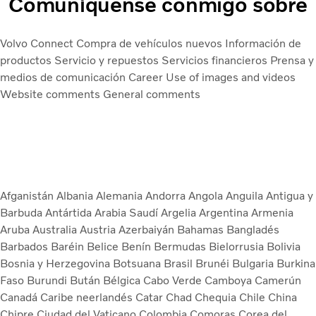
Comuníquense conmigo sobre
Volvo Connect
Compra de vehículos nuevos
Información de
productos
Servicio y repuestos
Servicios financieros
Prensa y
medios de comunicación
Career
Use of images and videos
Website comments
General comments
Afganistán
Albania
Alemania
Andorra
Angola
Anguila
Antigua y
Barbuda
Antártida
Arabia Saudí
Argelia
Argentina
Armenia
Aruba
Australia
Austria
Azerbaiyán
Bahamas
Bangladés
Barbados
Baréin
Belice
Benín
Bermudas
Bielorrusia
Bolivia
Bosnia y Herzegovina
Botsuana
Brasil
Brunéi
Bulgaria
Burkina
Faso
Burundi
Bután
Bélgica
Cabo Verde
Camboya
Camerún
Canadá
Caribe neerlandés
Catar
Chad
Chequia
Chile
China
Chipre
Ciudad del Vaticano
Colombia
Comoras
Corea del