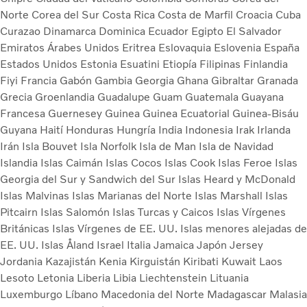
Norte
Corea del Sur
Costa Rica
Costa de Marfil
Croacia
Cuba
Curazao
Dinamarca
Dominica
Ecuador
Egipto
El Salvador
Emiratos Árabes Unidos
Eritrea
Eslovaquia
Eslovenia
España
Estados Unidos
Estonia
Esuatini
Etiopía
Filipinas
Finlandia
Fiyi
Francia
Gabón
Gambia
Georgia
Ghana
Gibraltar
Granada
Grecia
Groenlandia
Guadalupe
Guam
Guatemala
Guayana
Francesa
Guernesey
Guinea
Guinea Ecuatorial
Guinea-Bisáu
Guyana
Haití
Honduras
Hungría
India
Indonesia
Irak
Irlanda
Irán
Isla Bouvet
Isla Norfolk
Isla de Man
Isla de Navidad
Islandia
Islas Caimán
Islas Cocos
Islas Cook
Islas Feroe
Islas
Georgia del Sur y Sandwich del Sur
Islas Heard y McDonald
Islas Malvinas
Islas Marianas del Norte
Islas Marshall
Islas
Pitcairn
Islas Salomón
Islas Turcas y Caicos
Islas Vírgenes
Británicas
Islas Vírgenes de EE. UU.
Islas menores alejadas de
EE. UU.
Islas Åland
Israel
Italia
Jamaica
Japón
Jersey
Jordania
Kazajistán
Kenia
Kirguistán
Kiribati
Kuwait
Laos
Lesoto
Letonia
Liberia
Libia
Liechtenstein
Lituania
Luxemburgo
Líbano
Macedonia del Norte
Madagascar
Malasia