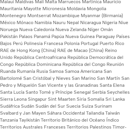
Malaui
Maldivas
Malí
Malta
Marruecos
Martinica
Mauricio
Mauritania
Mayotte
Micronesia
Moldavia
Mongolia
Montenegro
Montserrat
Mozambique
Myanmar (Birmania)
México
Mónaco
Namibia
Nauru
Nepal
Nicaragua
Nigeria
Niue
Noruega
Nueva Caledonia
Nueva Zelanda
Níger
Omán
Pakistán
Palaos
Panamá
Papúa Nueva Guinea
Paraguay
Países
Bajos
Perú
Polinesia Francesa
Polonia
Portugal
Puerto Rico
RAE de Hong Kong (China)
RAE de Macao (China)
Reino
Unido
República Centroafricana
República Democrática del
Congo
República Dominicana
República del Congo
Reunión
Ruanda
Rumanía
Rusia
Samoa
Samoa Americana
San
Bartolomé
San Cristóbal y Nieves
San Marino
San Martín
San
Pedro y Miquelón
San Vicente y las Granadinas
Santa Elena
Santa Lucía
Santo Tomé y Príncipe
Senegal
Serbia
Seychelles
Sierra Leona
Singapur
Sint Maarten
Siria
Somalia
Sri Lanka
Sudáfrica
Sudán
Sudán del Sur
Suecia
Suiza
Surinam
Svalbard y Jan Mayen
Sáhara Occidental
Tailandia
Taiwán
Tanzania
Tayikistán
Territorio Británico del Océano Índico
Territorios Australes Franceses
Territorios Palestinos
Timor-