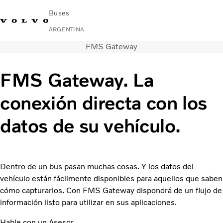
Buses
ARGENTINA
FMS Gateway
Change Market
Contacto
Buscar concesionario
Volvo Connect
FMS Gateway. La
Urbano e Interurbano
conexión directa con los
Buses Media & Larga Distancia
Servicios
datos de su vehículo.
¿Por qué elegir Volvo?
Contacto
Dentro de un bus pasan muchas cosas. Y los datos del
vehículo están fácilmente disponibles para aquellos que saben
cómo capturarlos. Con FMS Gateway dispondrá de un flujo de
información listo para utilizar en sus aplicaciones.
Hable con un Asesor