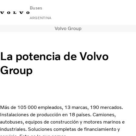
Buses
ARGENTINA
Volvo Group
Change Market
Contacto
Buscar concesionario
Volvo Connect
Urbano e Interurbano
La potencia de Volvo
Buses Media & Larga Distancia
Group
Servicios
¿Por qué elegir Volvo?
Contacto
Más de 105 000 empleados, 13 marcas, 190 mercados.
Instalaciones de producción en 18 países. Camiones,
autobuses, equipos de construcción y motores marinos e
industriales. Soluciones completas de financiamiento y