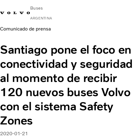
Buses
ARGENTINA
Comunicado de prensa
Change Market
Contacto
Buscar concesionario
Volvo Connect
Santiago pone el foco en
Urbano e Interurbano
conectividad y seguridad
Buses Media & Larga Distancia
Servicios
al momento de recibir
¿Por qué elegir Volvo?
Contacto
120 nuevos buses Volvo
con el sistema Safety
Zones
2020-01-21