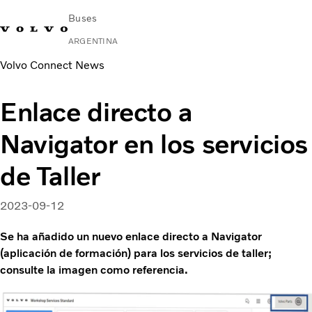
Buses
ARGENTINA
Volvo Connect News
Change Market
Contacto
Buscar concesionario
Volvo Connect
Enlace directo a
Urbano e Interurbano
Navigator en los servicios
Buses Media & Larga Distancia
Servicios
de Taller
¿Por qué elegir Volvo?
Contacto
2023-09-12
Se ha añadido un nuevo enlace directo a Navigator
(aplicación de formación) para los servicios de taller;
consulte la imagen como referencia.