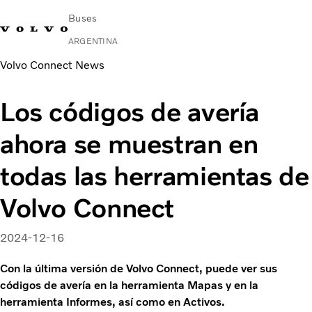
Buses
ARGENTINA
Volvo Connect News
Change Market
Contacto
Buscar concesionario
Volvo Connect
Los códigos de avería
Urbano e Interurbano
ahora se muestran en
Buses Media & Larga Distancia
Servicios
todas las herramientas de
¿Por qué elegir Volvo?
Contacto
Volvo Connect
2024-12-16
Con la última versión de Volvo Connect, puede ver sus
códigos de avería en la herramienta Mapas y en la
herramienta Informes, así como en Activos.