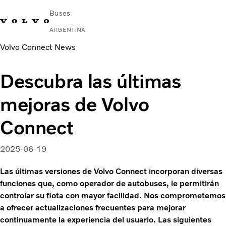
Buses
ARGENTINA
Volvo Connect News
Change Market
Contacto
Buscar concesionario
Volvo Connect
Descubra las últimas
Urbano e Interurbano
mejoras de Volvo
Buses Media & Larga Distancia
Servicios
Connect
¿Por qué elegir Volvo?
Contacto
2025-06-19
Las últimas versiones de Volvo Connect incorporan diversas
funciones que, como operador de autobuses, le permitirán
controlar su flota con mayor facilidad. Nos comprometemos
a ofrecer actualizaciones frecuentes para mejorar
continuamente la experiencia del usuario. Las siguientes