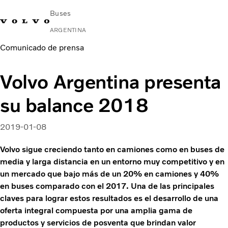
Buses
ARGENTINA
Comunicado de prensa
Change Market
Contacto
Buscar concesionario
Volvo Connect
Volvo Argentina presenta
Urbano e Interurbano
su balance 2018
Buses Media & Larga Distancia
Servicios
¿Por qué elegir Volvo?
2019-01-08
Contacto
Volvo sigue creciendo tanto en camiones como en buses de
media y larga distancia en un entorno muy competitivo y en
un mercado que bajo más de un 20% en camiones y 40%
en buses comparado con el 2017. Una de las principales
claves para lograr estos resultados es el desarrollo de una
oferta integral compuesta por una amplia gama de
productos y servicios de posventa que brindan valor