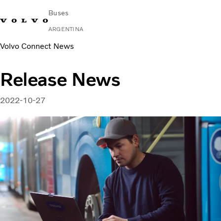
Buses
ARGENTINA
Volvo Connect News
Change Market
Contacto
Buscar concesionario
Volvo Connect
Release News
Urbano e Interurbano
Buses Media & Larga Distancia
2022-10-27
Servicios
¿Por qué elegir Volvo?
Contacto