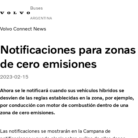
Buses
ARGENTINA
Volvo Connect News
Change Market
Contacto
Buscar concesionario
Volvo Connect
Notificaciones para zonas
Urbano e Interurbano
de cero emisiones
Buses Media & Larga Distancia
Servicios
¿Por qué elegir Volvo?
2023-02-15
Contacto
Ahora se le notificará cuando sus vehículos híbridos se
desvíen de las reglas establecidas en la zona, por ejemplo,
por conducción con motor de combustión dentro de una
zona de cero emisiones.
Las notificaciones se mostrarán en la Campana de