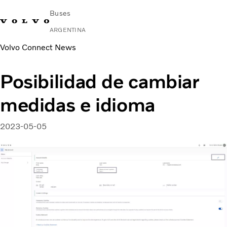
Buses
ARGENTINA
Volvo Connect News
Change Market
Contacto
Buscar concesionario
Volvo Connect
Posibilidad de cambiar
Urbano e Interurbano
medidas e idioma
Buses Media & Larga Distancia
Servicios
¿Por qué elegir Volvo?
2023-05-05
Contacto