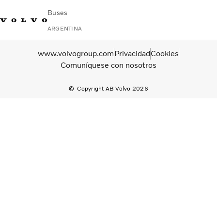
Buses
ARGENTINA
Change Market
Contacto
Buscar concesionario
Volvo Connect
www.volvogroup.com
Privacidad
Cookies
Comuníquese con nosotros
Urbano e Interurbano
Copyright AB Volvo 2026
Buses Media & Larga Distancia
Servicios
¿Por qué elegir Volvo?
Contacto