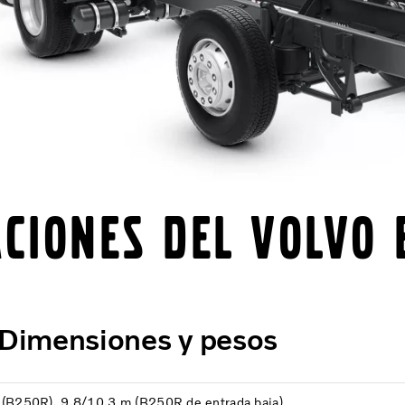
ACIONES DEL VOLVO 
Dimensiones y pesos
(B250R), 9,8/10,3 m (B250R de entrada baja)