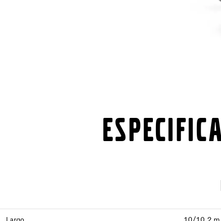
ESPECIFIC
Largo
10/10,2 m 