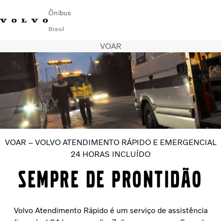
Ônibus
Brasil
VOAR
Change Market
Encontrar concessionária
Volvo Connect
Urbano
Fretamento e Rodoviário
Serviços
Sobre Nós
Blog Mobilidade Volvo
VOAR – VOLVO ATENDIMENTO RÁPIDO E EMERGENCIAL
Fale com a Volvo
24 HORAS INCLUÍDO
SEMPRE DE PRONTIDÃO
Volvo Atendimento Rápido é um serviço de assistência