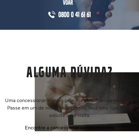
Alguma dúvida?
Uma concessionária Volvo próxima a você terá a resposta.
Passe em um de nossos endereços, faça uma ligação ou
solicite uma visita.
Encontre a concessionária mais próxima