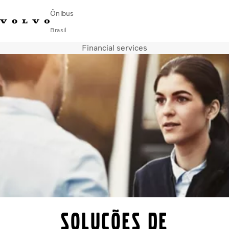
Ônibus
Brasil
Financial services
Change Market
Encontrar concessionária
Volvo Connect
Urbano
Fretamento e Rodoviário
Serviços
Sobre Nós
Blog Mobilidade Volvo
Fale com a Volvo
SOLUÇÕES DE