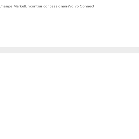
Change Market
Encontrar concessionária
Volvo Connect