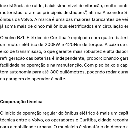
inexistência de ruído, baixíssimo nível de vibração, muito con
motoristas foram os principais destaques”, afirma Alexandre S
ônibus da Volvo. A marca é uma das maiores fabricantes de ve
já soma mais de cinco mil ônibus eletrificados em circulação e
O Volvo BZL Elétrico de Curitiba é equipado com quatro bater
um motor elétrico de 200kW e 425Nm de torque. A caixa de c
eixo de transmissão, o que garante mais robustez e alta dispon
refrigeração das baterias é independente, proporcionando gar
facilidade na operação e na manutenção. Com piso baixo e cap
tem autonomia para até 300 quilômetros, podendo rodar durant
na garagem do operador à noite.
Cooperação técnica
O início da operação regular do ônibus elétrico é mais um capí
técnica entre a Volvo, os operadores e Curitiba, cidade recon
para a mobilidade urbana. O município é signatário do Acordo 