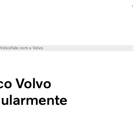
 Volvo
Fale com a Volvo
co Volvo
gularmente