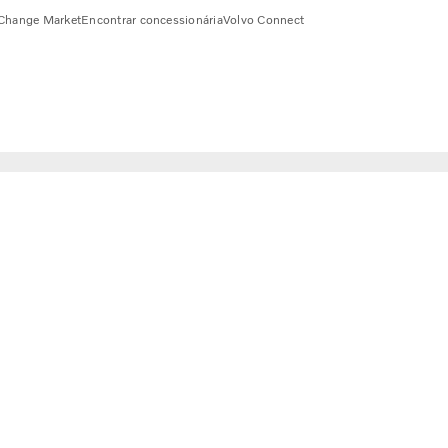
Change Market
Encontrar concessionária
Volvo Connect