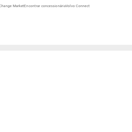
Change Market
Encontrar concessionária
Volvo Connect