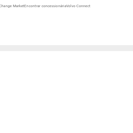
Change Market
Encontrar concessionária
Volvo Connect