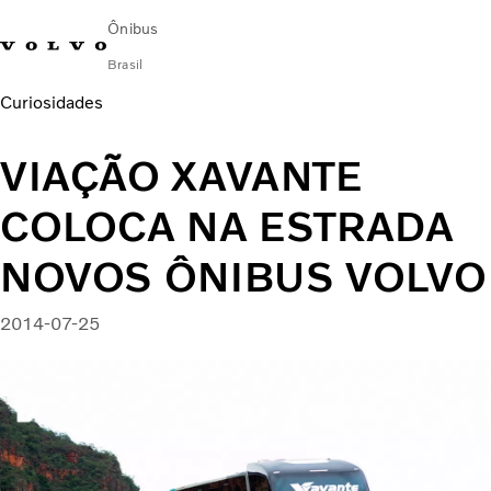
Ônibus
Brasil
Curiosidades
Change Market
Encontrar concessionária
Volvo Connect
VIAÇÃO XAVANTE
Urbano
COLOCA NA ESTRADA
Fretamento e Rodoviário
Serviços
NOVOS ÔNIBUS VOLVO
Sobre Nós
Blog Mobilidade Volvo
2014-07-25
Fale com a Volvo