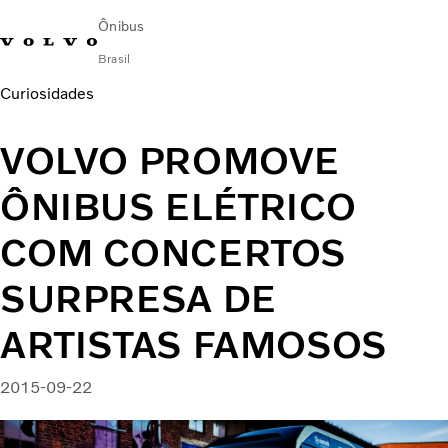
Ônibus
Brasil
Curiosidades
Change Market
Encontrar concessionária
Volvo Connect
VOLVO PROMOVE
Urbano
ÔNIBUS ELÉTRICO
Fretamento e Rodoviário
Serviços
COM CONCERTOS
Sobre Nós
Blog Mobilidade Volvo
SURPRESA DE
Fale com a Volvo
ARTISTAS FAMOSOS
2015-09-22