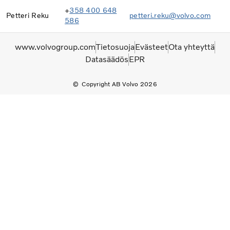
+
358 400 648
Petteri Reku
petteri.reku@volvo.com
586
www.volvogroup.com
Tietosuoja
Evästeet
Ota yhteyttä
Datasäädös
EPR
Copyright AB Volvo 2026