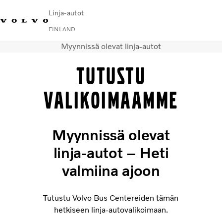
Linja-autot
FINLAND
Myynnissä olevat linja-autot
Change Market
Ota yhteyttä
Huoltopisteet
Volvo Connect
Tutustu
Kaupunki- ja lähiliikenne
valikoimaamme
Turistilinja-autot
Palvelut
Miksi juuri Volvo?
Myynnissä olevat
Uutiset ja artikkelit
Yhteystiedot
linja-autot – Heti
valmiina ajoon
Tutustu Volvo Bus Centereiden tämän
hetkiseen linja-autovalikoimaan.