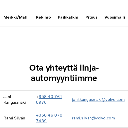
Merkki/Malli
Rek.nro
Paikkalkm
Pituus
Vuosimalli
Ota yhteyttä linja-
automyyntiimme
Jani
+
358 40 761
jani.kangasmaki@volvo.com
Kangasmäki
8970
+358 46 878
Rami Silván
rami.silvan@volvo.com
7439