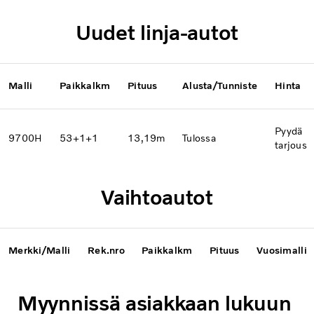
Uudet linja-autot
Malli
Paikkalkm
Pituus
Alusta/Tunniste
Hinta
Pyydä
9700H
53+1+1
13,19m
Tulossa
tarjous
Vaihtoautot
Merkki/Malli
Rek.nro
Paikkalkm
Pituus
Vuosimalli
Myynnissä asiakkaan lukuun