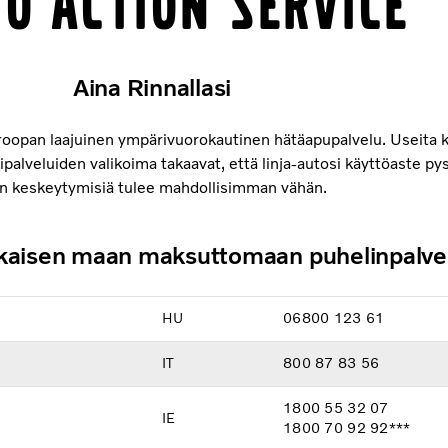
o Action Service
Aina Rinnallasi
roopan laajuinen ympärivuorokautinen hätäapupalvelu. Useita k
ipalveluiden valikoima takaavat, että linja-autosi käyttöaste py
on keskeytymisiä tulee mahdollisimman vähän.
mukaisen maan maksuttomaan puhelinpalve
HU
06800 123 61
IT
800 87 83 56
1800 55 32 07
IE
1800 70 92 92***