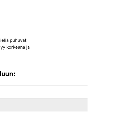
ieliä puhuvat
syy korkeana ja
luun: