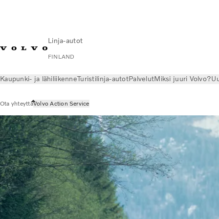
Linja-autot
FINLAND
Kaupunki- ja lähiliikenne
Turistilinja-autot
Palvelut
Miksi juuri Volvo?
Uu
Ota yhteyttä
Volvo Action Service