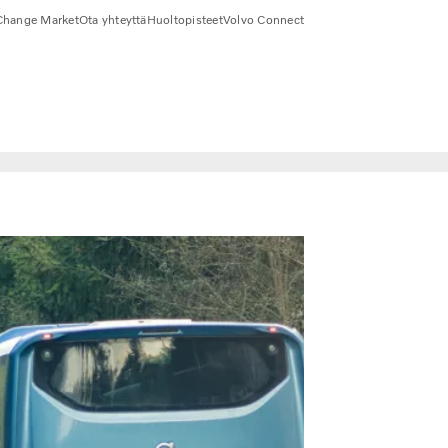
Change Market
Ota yhteyttä
Huoltopisteet
Volvo Connect