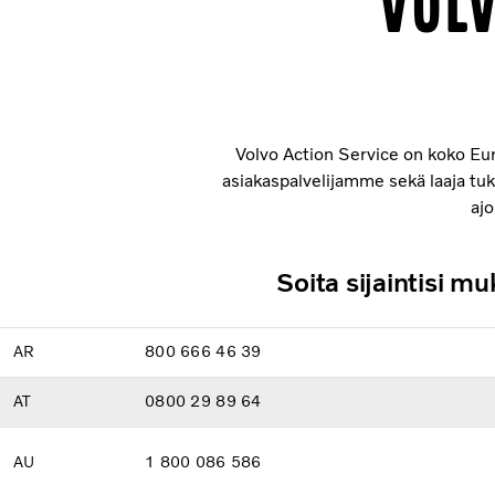
Volv
Volvo Action Service on koko Eu
asiakaspalvelijamme sekä laaja tuk
aj
Soita sijaintisi 
AR
800 666 46 39
AT
0800 29 89 64
AU
1 800 086 586