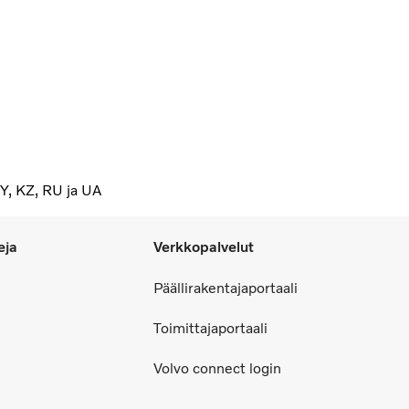
BY, KZ, RU ja UA
eja
Verkkopalvelut
Päällirakentajaportaali
Toimittajaportaali
Volvo connect login