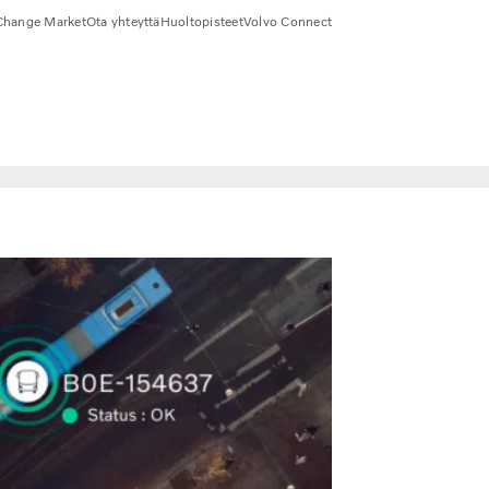
Change Market
Ota yhteyttä
Huoltopisteet
Volvo Connect