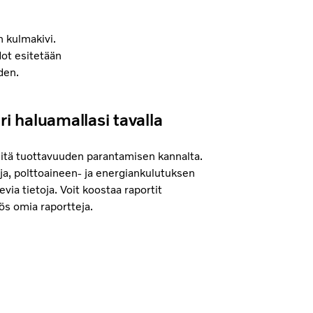
n kulmakivi.
dot esitetään
den.
ri haluamallasi tavalla
eitä tuottavuuden parantamisen kannalta.
toja, polttoaineen- ja energiankulutuksen
ia tietoja. Voit koostaa raportit
yös omia raportteja.