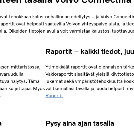
ovat tehokkaan kalustonhallinnan edellytys – ja Volvo Connecti
raportit ovat helposti saatavilla Volvon yhteyspalveluista, ja tie
valla. Oikeiden tietojen avulla voit varmistaa kalustosi tuottavuu
Raportit – kaikki tiedot, juu
yksen mittaristossa,
Ytimekkäät raportit ovat olennaisen tärk
uvaruudulla.
Vakioraportit sisältävät yleisiä käyttötie
stuva hälytys. Tämä
lukemat sekä ympäristötehokkuutta koskev
aan kuljettajaa. Myös
valitsemallasi tavalla ja luoda helposti m
.
Raportit
a
Pysy aina ajan tasalla