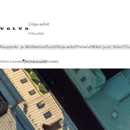
Linja-autot
FINLAND
Kaupunki- ja lähiliikenne
Turistilinja-autot
Palvelut
Miksi juuri Volvo?
Uu
Volvo Connect
Ominaisuudet
Esittely