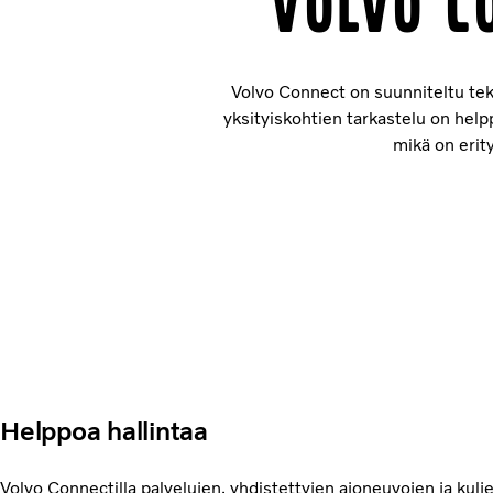
Volvo C
Volvo Connect on suunniteltu tek
yksityiskohtien tarkastelu on hel
mikä on erity
Helppoa hallintaa
Volvo Connectilla palvelujen, yhdistettyjen ajoneuvojen ja kulje