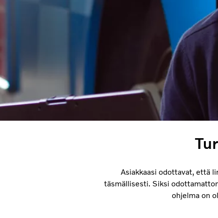
Tur
Asiakkaasi odottavat, että lin
täsmällisesti. Siksi odottamattom
ohjelma on o