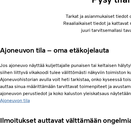
Tarkat ja asianmukaiset tiedot 
Reaaliaikaiset tiedot ja kattavat 
juuri tarvitsemallasi ta
Ajoneuvon tila – oma etäkojelauta
Jos ajoneuvo näyttää kuljettajalle punaisen tai keltaisen hälyt
siihen liittyvä vikakoodi tulee välittömästi näkyviin toimiston k
Ajoneuvohistorian avulla voit heti tarkistaa, onko kyseessä toi
auttaa sinua määrittämään tarvittavat toimenpiteet ja avustam
ajoneuvon perustiedot ja koko kaluston yleiskatsaus näytetään
Ajoneuvon tila
Ilmoitukset auttavat välttämään ongelmi