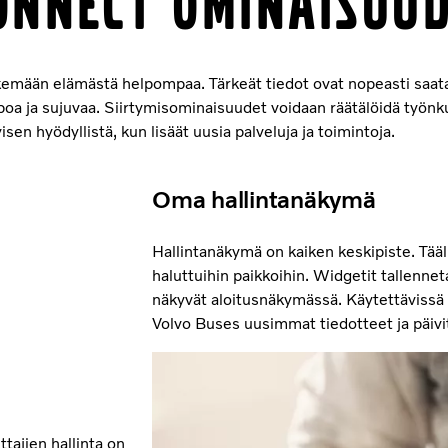
onnect ominaisuu
emään elämästä helpompaa. Tärkeät tiedot ovat nopeasti saatav
ppoa ja sujuvaa. Siirtymisominaisuudet voidaan räätälöidä työn
isen hyödyllistä, kun lisäät uusia palveluja ja toimintoja.
Oma hallintanäkymä
Hallintanäkymä on kaiken keskipiste. Täällä
haluttuihin paikkoihin. Widgetit tallenneta
näkyvät aloitusnäkymässä. Käytettävissä
Volvo Buses uusimmat tiedotteet ja päivi
ttajien hallinta on