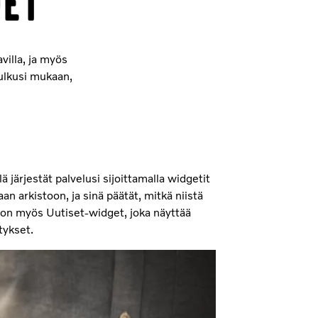
det
illa, ja myös
kulkusi mukaan,
 järjestät palvelusi sijoittamalla widgetit
an arkistoon, ja sinä päätät, mitkä niistä
 on myös Uutiset-widget, joka näyttää
tykset.