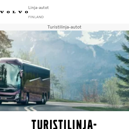
Linja-autot
FINLAND
Turistilinja-autot
Change Market
Ota yhteyttä
Huoltopisteet
Volvo Connect
Kaupunki- ja lähiliikenne
Turistilinja-autot
Palvelut
Miksi juuri Volvo?
Uutiset ja artikkelit
Yhteystiedot
Turistilinja-