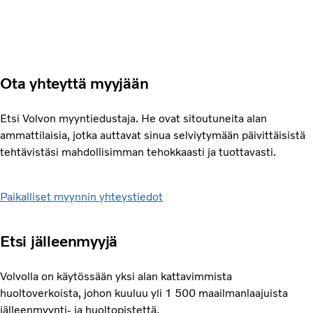
Ota yhteyttä myyjään
Etsi Volvon myyntiedustaja. He ovat sitoutuneita alan
ammattilaisia, jotka auttavat sinua selviytymään päivittäisistä
tehtävistäsi mahdollisimman tehokkaasti ja tuottavasti.
Paikalliset myynnin yhteystiedot
Etsi jälleenmyyjä
Volvolla on käytössään yksi alan kattavimmista
huoltoverkoista, johon kuuluu yli 1 500 maailmanlaajuista
jälleenmyynti- ja huoltopistettä.