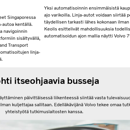
Yksi automatisoinnin ensimmäisistä kaupa
ajo varikoilla. Linja-autot voidaan siirtää 
neet Singaporessa
täydellisen tarkasti lähes kokonaan ilman 
-autoa kentällä.
Keolis esittelivät mahdollisuuksia todelli
ja navigoinnin
automatisoidun ajon mallia näytti Volvo 7
formiin sisältyvällä,
Land Transport
tomatisoitujen linja-
ä.
hti itseohjaavia busseja
äyttäminen päivittäisessä liikenteessä siintää vasta tulevaisu
ilman kuljettajaa sallitaan. Edelläkävijänä Volvo tekee omaa tut
yhteistyötä tutkimuslaitosten kanssa.