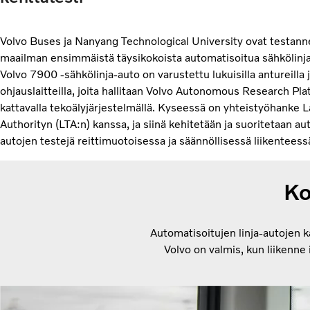
Volvo Buses ja Nanyang Technological University ovat testan
maailman ensimmäistä täysikokoista automatisoitua sähkölinja
Volvo 7900 -sähkölinja-auto on varustettu lukuisilla antureilla 
ohjauslaitteilla, joita hallitaan Volvo Autonomous Research Plat
kattavalla tekoälyjärjestelmällä. Kyseessä on yhteistyöhanke 
Authorityn (LTA:n) kanssa, ja siinä kehitetään ja suoritetaan au
autojen testejä reittimuotoisessa ja säännöllisessä liikenteess
Ko
Automatisoitujen linja-autojen k
Volvo on valmis, kun liikenne 