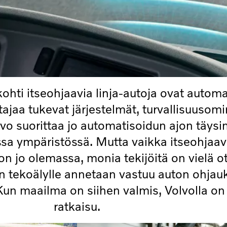
hti itseohjaavia linja-autoja ovat automa
tajaa tukevat järjestelmät, turvallisuusom
lvo suorittaa jo automatisoidun ajon täysim
ssa ympäristössä. Mutta vaikka itseohjaavi
on jo olemassa, monia tekijöitä on vielä o
 tekoälylle annetaan vastuu auton ohjauk
un maailma on siihen valmis, Volvolla on
ratkaisu.