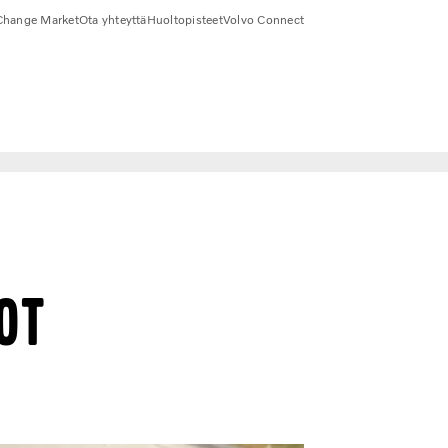
Change Market
Ota yhteyttä
Huoltopisteet
Volvo Connect
ot