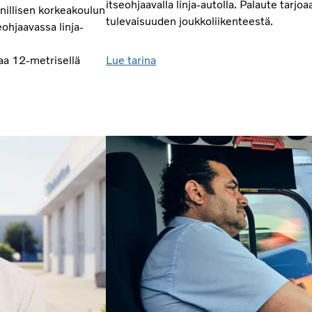
itseohjaavalla linja-autolla. Palaute tarjo
nillisen korkeakoulun
tulevaisuuden joukkoliikenteestä.
ohjaavassa linja-
aa 12-metrisellä
Lue tarina