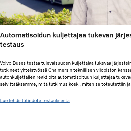
Automatisoidun kuljettajaa tukevan järj
testaus
Volvo Buses testaa tulevaisuuden kuljettajaa tukevaa järjest
tutkineet yhteistyössä Chalmersin teknillisen yliopiston kanssa
autonkuljettajien reaktioita automatisoituun kuljettajaa tukev
selvittääksemme, mitä tutkimus koski, miten se toteutettiin ja 
Lue lehdistötiedote testauksesta