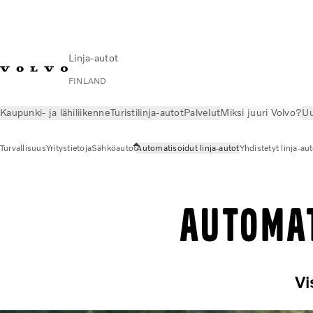
Linja-autot
FINLAND
Kaupunki- ja lähiliikenne
Turistilinja-autot
Palvelut
Miksi juuri Volvo?
Uu
Turvallisuus
Yritystietoja
Sähköautot
Automatisoidut linja-autot
Yhdistetyt linja-au
Automat
Vi