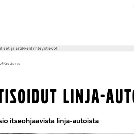
tiset ja artikkelit
Yhteystiedot
tot
Kestävyys
isoidut linja-aut
sio itseohjaavista linja-autoista