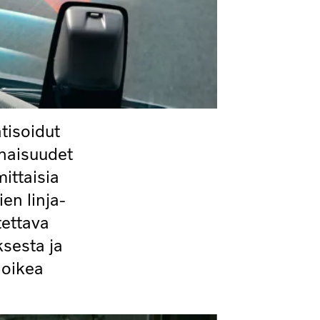
tisoidut
inaisuudet
ittaisia
en linja-
tettava
sesta ja
 oikea