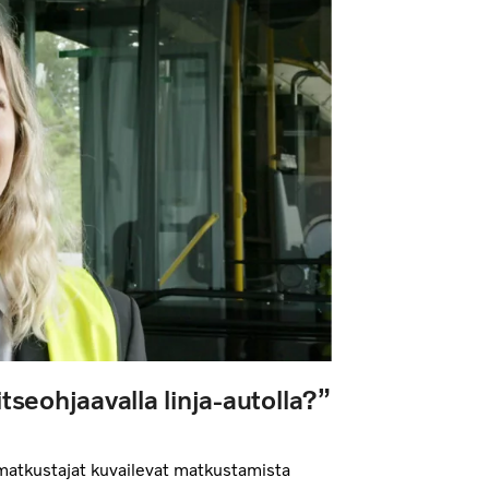
seohjaavalla linja-autolla?”
 matkustajat kuvailevat matkustamista