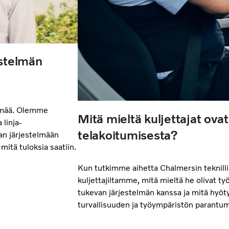
estelmän
elmää. Olemme
Mitä mieltä kuljettajat ova
 linja-
telakoitumisesta?
aan järjestelmään
mitä tuloksia saatiin.
Kun tutkimme aihetta Chalmersin teknill
kuljettajiltamme, mitä mieltä he olivat t
tukevan järjestelmän kanssa ja mitä hyöty
turvallisuuden ja työympäristön parant