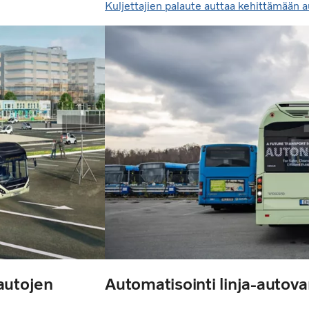
Kuljettajien palaute auttaa kehittämään a
autojen
Automatisointi linja-autovar