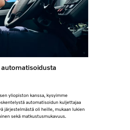
t automatisoidusta
isen yliopiston kanssa, kysyimme
yöskentelystä automatisoidun kuljettajaa
ä järjestelmästä oli heille, mukaan lukien
uminen sekä matkustusmukavuus.