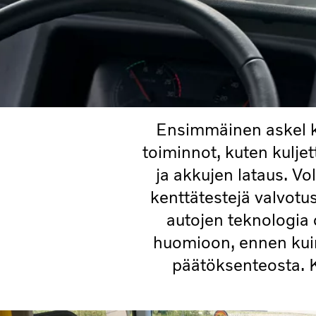
Ensimmäinen askel ko
toiminnot, kuten kuljet
ja akkujen lataus. Vo
kenttätestejä valvotu
autojen teknologia 
huomioon, ennen kuin
päätöksenteosta. K