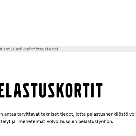
tiset ja artikkelit
Yhteystiedot
elastuskortit
 antaa tarvittavat tekniset tiedot, jotta pelastushenkilöstö voi 
elyt ja ‑menetelmät Volvo-bussien pelastustyöhön.