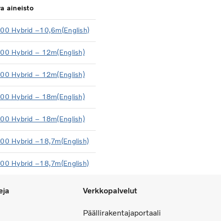
a aineisto
00 Hybrid –10,6m(English)
00 Hybrid – 12m(English)
00 Hybrid – 12m(English)
00 Hybrid – 18m(English)
00 Hybrid – 18m(English)
00 Hybrid –18,7m(English)
00 Hybrid –18,7m(English)
eja
Verkkopalvelut
Päällirakentajaportaali