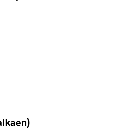
alkaen)