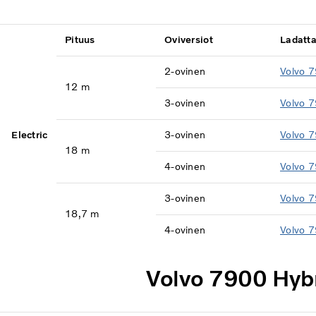
Pituus
Oviversiot
Ladatta
2-ovinen
Volvo 7
12 m
3-ovinen
Volvo 7
Electric
3-ovinen
Volvo 7
18 m
4-ovinen
Volvo 7
3-ovinen
Volvo 7
18,7 m
4-ovinen
Volvo 7
Volvo 7900 Hybr