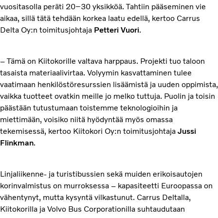
vuositasolla peräti 20–30 yksikköä. Tahtiin pääseminen vie
aikaa, sillä tätä tehdään korkea laatu edellä, kertoo Carrus
Delta Oy:n toimitusjohtaja
Petteri Vuori
.
– Tämä on Kiitokorille valtava harppaus. Projekti tuo taloon
tasaista materiaalivirtaa. Volyymin kasvattaminen tulee
vaatimaan henkilöstöresurssien lisäämistä ja uuden oppimista,
vaikka tuotteet ovatkin meille jo melko tuttuja. Puolin ja toisin
päästään tutustumaan toistemme teknologioihin ja
miettimään, voisiko niitä hyödyntää myös omassa
tekemisessä, kertoo Kiitokori Oy:n toimitusjohtaja
Jussi
Flinkman
.
Linjaliikenne- ja turistibussien sekä muiden erikoisautojen
korinvalmistus on murroksessa – kapasiteetti Euroopassa on
vähentynyt, mutta kysyntä vilkastunut. Carrus Deltalla,
Kiitokorilla ja Volvo Bus Corporationilla suhtaudutaan