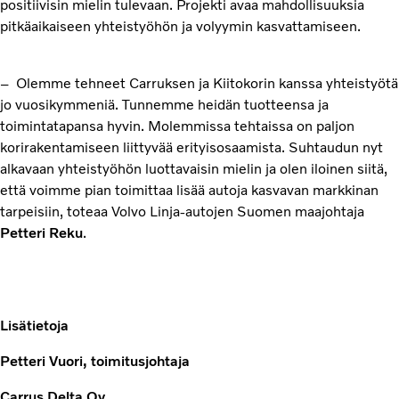
positiivisin mielin tulevaan. Projekti avaa mahdollisuuksia
pitkäaikaiseen yhteistyöhön ja volyymin kasvattamiseen.
– Olemme tehneet Carruksen ja Kiitokorin kanssa yhteistyötä
jo vuosikymmeniä. Tunnemme heidän tuotteensa ja
toimintatapansa hyvin. Molemmissa tehtaissa on paljon
korirakentamiseen liittyvää erityisosaamista. Suhtaudun nyt
alkavaan yhteistyöhön luottavaisin mielin ja olen iloinen siitä,
että voimme pian toimittaa lisää autoja kasvavan markkinan
tarpeisiin, toteaa Volvo Linja-autojen Suomen maajohtaja
Petteri Reku
.
Lisätietoja
Petteri Vuori, toimitusjohtaja
Carrus Delta Oy