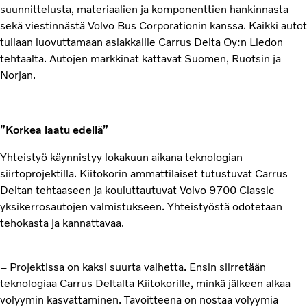
suunnittelusta, materiaalien ja komponenttien hankinnasta
sekä viestinnästä Volvo Bus Corporationin kanssa. Kaikki autot
tullaan luovuttamaan asiakkaille Carrus Delta Oy:n Liedon
tehtaalta. Autojen markkinat kattavat Suomen, Ruotsin ja
Norjan.
”Korkea laatu edellä”
Yhteistyö käynnistyy lokakuun aikana teknologian
siirtoprojektilla. Kiitokorin ammattilaiset tutustuvat Carrus
Deltan tehtaaseen ja kouluttautuvat Volvo 9700 Classic
yksikerrosautojen valmistukseen. Yhteistyöstä odotetaan
tehokasta ja kannattavaa.
– Projektissa on kaksi suurta vaihetta. Ensin siirretään
teknologiaa Carrus Deltalta Kiitokorille, minkä jälkeen alkaa
volyymin kasvattaminen. Tavoitteena on nostaa volyymia