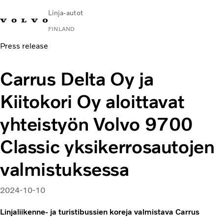
Linja-autot
FINLAND
Press release
Change Market
Ota yhteyttä
Huoltopisteet
Volvo Connect
Carrus Delta Oy ja
Kaupunki- ja lähiliikenne
Kiitokori Oy aloittavat
Turistilinja-autot
Palvelut
yhteistyön Volvo 9700
Miksi juuri Volvo?
Uutiset ja artikkelit
Classic yksikerrosautojen
Yhteystiedot
valmistuksessa
2024-10-10
Linjaliikenne- ja turistibussien koreja valmistava Carrus