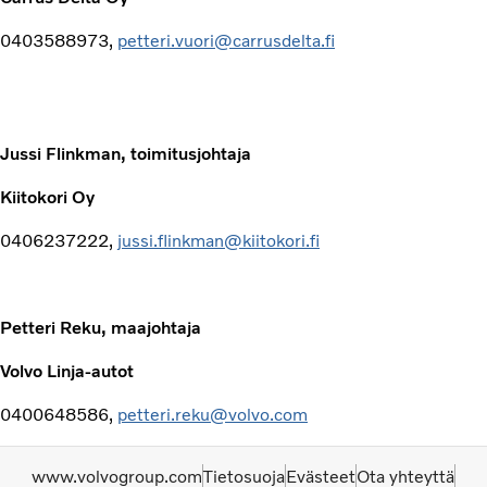
0403588973,
petteri.vuori@carrusdelta.fi
Jussi Flinkman, toimitusjohtaja
Kiitokori Oy
0406237222,
jussi.flinkman@kiitokori.fi
Petteri Reku, maajohtaja
Volvo Linja-autot
0400648586,
petteri.reku@volvo.com
www.volvogroup.com
Tietosuoja
Evästeet
Ota yhteyttä