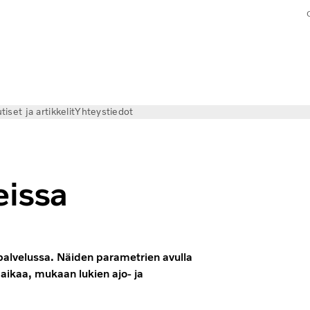
tiset ja artikkelit
Yhteystiedot
eissa
ipalvelussa. Näiden parametrien avulla
 aikaa, mukaan lukien ajo- ja