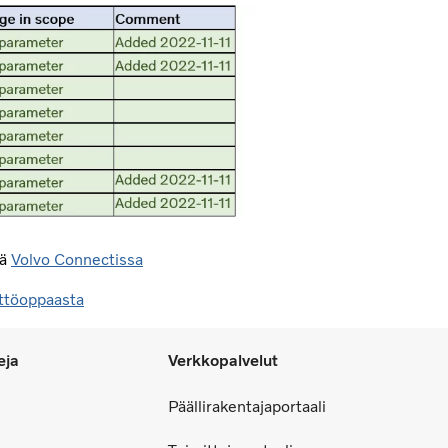
tä
Volvo Connectissa
ttöoppaasta
eja
Verkkopalvelut
Päällirakentajaportaali