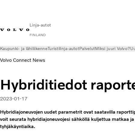
Linja-autot
FINLAND
Kaupunki- ja lähiliikenne
Turistilinja-autot
Palvelut
Miksi juuri Volvo?
Uu
Volvo Connect News
Hybriditiedot raport
2023-01-17
Hybridiajoneuvojen uudet parametrit ovat saatavilla raportt
voit seurata hybridiajoneuvojesi sähköllä kuljettua matkaa ja
tyhjäkäyntiaika.