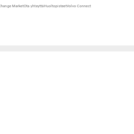
Change Market
Ota yhteyttä
Huoltopisteet
Volvo Connect