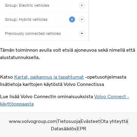
Tämän toiminnon avulla voit etsiä ajoneuvoa sekä nimellä että
alustatunnuksella.
Katso
Kartat, paikannus ja tapahtumat
-opetusohjelmasta
lisätietoja karttojen käytöstä Volvo Connectissa
Lue lisää Volvo Connectin ominaisuuksista
Volvo Connect -
käyttöoppaasta
www.volvogroup.com
Tietosuoja
Evästeet
Ota yhteyttä
Datasäädös
EPR