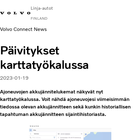
Linja-autot
FINLAND
Volvo Connect News
Change Market
Ota yhteyttä
Huoltopisteet
Volvo Connect
Päivitykset
Kaupunki- ja lähiliikenne
karttatyökalussa
Turistilinja-autot
Palvelut
Miksi juuri Volvo?
2023-01-19
Uutiset ja artikkelit
Ajoneuvojen akkujännitelukemat näkyvät nyt
Yhteystiedot
karttatyökalussa. Voit nähdä ajoneuvojesi viimeisimmän
tiedossa olevan akkujännitteen sekä kunkin historiallisen
tapahtuman akkujännitteen sijaintihistoriasta.