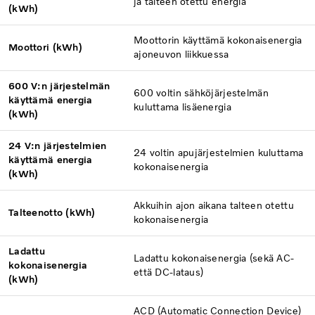
ja talteen otettu energia
(kWh)
Moottorin käyttämä kokonaisenergia
Moottori (kWh)
ajoneuvon liikkuessa
600 V:n järjestelmän
600 voltin sähköjärjestelmän
käyttämä energia
kuluttama lisäenergia
(kWh)
24 V:n järjestelmien
24 voltin apujärjestelmien kuluttama
käyttämä energia
kokonaisenergia
(kWh)
Akkuihin ajon aikana talteen otettu
Talteenotto (kWh)
kokonaisenergia
Ladattu
Ladattu kokonaisenergia (sekä AC-
kokonaisenergia
että DC-lataus)
(kWh)
ACD (Automatic Connection Device)