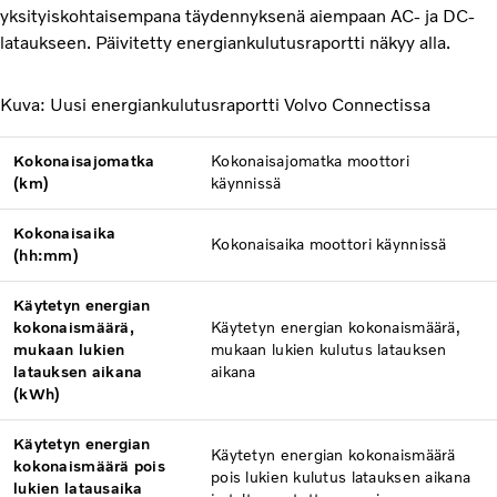
yksityiskohtaisempana täydennyksenä aiempaan AC- ja DC-
lataukseen. Päivitetty energiankulutusraportti näkyy alla.
Kuva: Uusi energiankulutusraportti Volvo Connectissa
Kokonaisajomatka
Kokonaisajomatka moottori
(km)
käynnissä
Kokonaisaika
Kokonaisaika moottori käynnissä
(hh:mm)
Käytetyn energian
kokonaismäärä,
Käytetyn energian kokonaismäärä,
mukaan lukien
mukaan lukien kulutus latauksen
latauksen aikana
aikana
(kWh)
Käytetyn energian
Käytetyn energian kokonaismäärä
kokonaismäärä pois
pois lukien kulutus latauksen aikana
lukien latausaika