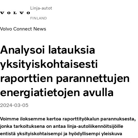
Linja-autot
FINLAND
Volvo Connect News
Change Market
Ota yhteyttä
Huoltopisteet
Volvo Connect
Analysoi latauksia
Kaupunki- ja lähiliikenne
yksityiskohtaisesti
Turistilinja-autot
Palvelut
raporttien parannettujen
Miksi juuri Volvo?
Uutiset ja artikkelit
energiatietojen avulla
Yhteystiedot
2024-03-05
Voimme iloksemme kertoa raporttityökalun parannuksesta,
jonka tarkoituksena on antaa linja-autoliikennöitsijöille
entistä yksityiskohtaisempi ja hyödyllisempi yleiskuva