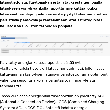
lataustiedoista. Käytönaikaisesta latauksesta tien päällä
lataukseen yön yli varikolla raporttimme kattaa joukon
latausvaihtoehtoja, joiden ansiosta pystyt tekemään tietoon
perustuvia päätöksiä ja räätälöimään latausstrategioitasi
kalustosi yksilöllisten tarpeiden pohjalta.
Päivitetty energiankulutusraportti sisältää nyt
yksityiskohtaisia tietoja eri latausmenetelmistä, jolloin saat
kattavamman käsityksen latausympäristöstä. Tämä optimointi
vähentää seisonta-aikoja ja parantaa toiminnan yleistä
tehokkuutta.
Tässä versiossa energiankulutusraporttiin on päivitetty ACD
(Automatic Connection Device)-, CCS (Combined Charging
System) AC- ja CCS DC -lähteistä ladattu energia