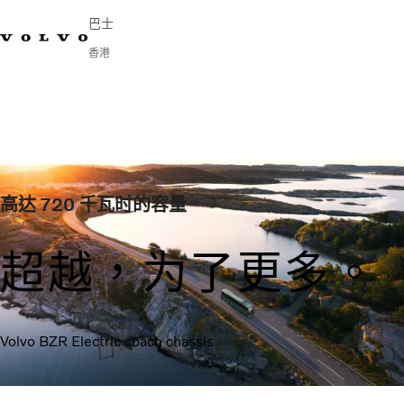
巴士
香港
Change Market
English
連繫我們
尋找經銷商
Volvo Connect
城市及城際
旅遊巴
服務
高达 720 千瓦时的容量
為何選擇 Volvo？
新聞與媒體
超越，为了更多。
聯絡我們
Volvo BZR Electric coach chassis