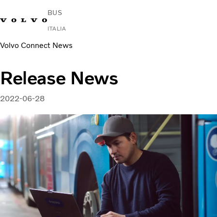
BUS
ITALIA
Volvo Connect News
Change Market
Contattaci
Trova un concessionario
Volvo Connect
Release News
Urbano e interurbano
Autobus turistici
2022-06-28
Servizi
Perché Volvo?
notizie e media
Contatti