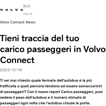
BUS
ITALIA
Volvo Connect News
Change Market
Contattaci
Trova un concessionario
Volvo Connect
Tieni traccia del tuo
Urbano e interurbano
carico passeggeri in Volvo
Autobus turistici
Servizi
Connect
Perché Volvo?
notizie e media
2023-12-18
Contatti
Ti sei mai chiesto quale fermata dell'autobus è la più
trafficata o quali percorsi tendono ad essere sovraccarichi
di passeggeri? Con il nuovo report Carico passeggeri, puoi
vedere il peso dell'autobus e il numero stimato di
passeggeri ogni volta che l'autobus chiude le porte.