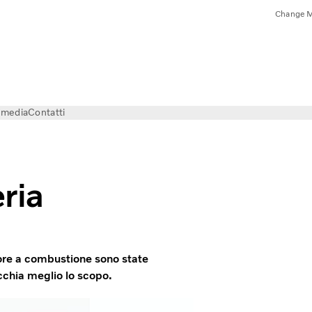
Change M
e media
Contatti
ria
tore a combustione sono state
cchia meglio lo scopo.