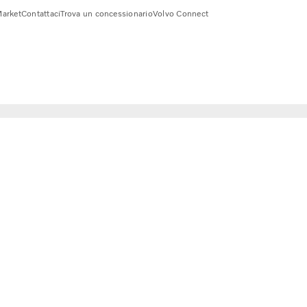
arket
Contattaci
Trova un concessionario
Volvo Connect