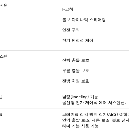
 지원
I-코칭
볼보 다이나믹 스티어링
안전 구역
전기 안정성 제어
시스템
전방 충돌 보호
무릎 충돌 보호
전방 치임 보호
션
닐링(kneeling) 기능
옵션형 전자 제어식 에어 서스펜션.
크
브레이크 잠김 방지 장치(ABS) 결합된
언덕 출발 보조, 제동 보조. 볼보 전
타더 기본 사용 가능