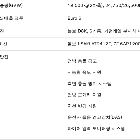
중량(GVW)
19,500kg(2차축), 24,750/26,50
스 배출 표준
Euro 6
엔진
볼보 D8K, 6기통, 커먼레일 분사식
미션
볼보 I-Shift AT2412F, ZF 6AP120
 안전
전방 충돌 경고
지능형 속도 지원
측면 충돌 방지 시스템
전방 근거리 지원
차선 변경 지원
운전자 졸음 경고장치(DAS)
타이어 압력 모니터링 시스템