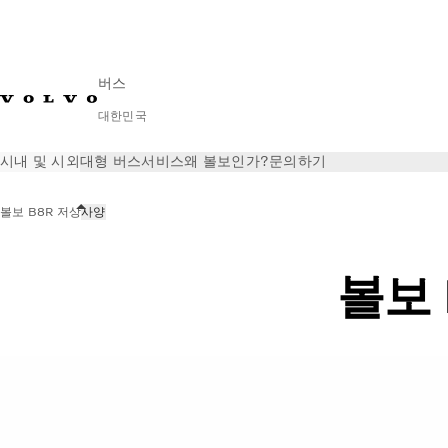
버스
대한민국
시내 및 시외
대형 버스
서비스
왜 볼보인가?
문의하기
볼보 B8R 저상
사양
볼보 