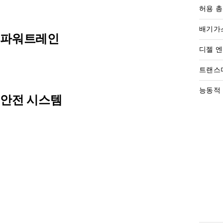
허용 총
배기가
파워트레인
디젤 
트랜스
능동적
안전 시스템