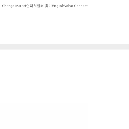
Change Market
연락처
딜러 찾기
English
Volvo Connect