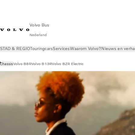
Volvo Bus
Nederland
STAD & REGIO
Touringcars
Services
Waarom Volvo?
Nieuws en verha
Chassis
Volvo B8R
Volvo B13R
Volvo BZR Electric