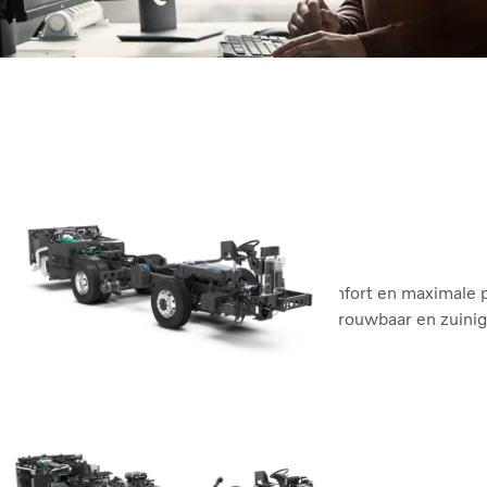
Volvo B8R
Superieure functionaliteit, passagierscomfort en maximale p
uitvoeringen met twee of drie assen. Betrouwbaar en zuinig.
Volvo B8R
Volvo B13R