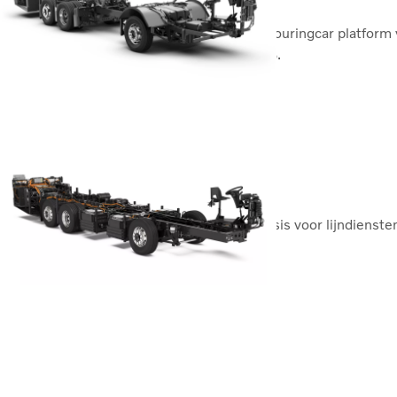
De nieuwe Volvo B13R is een premium touringcar platform v
biedt een brandstofbesparing tot wel 9%.
Volvo B13R
Volvo BZR Electric Coach
Een efficiënt en betrouwbaar coach chassis voor lijndiensten
Volvo BZR Electric