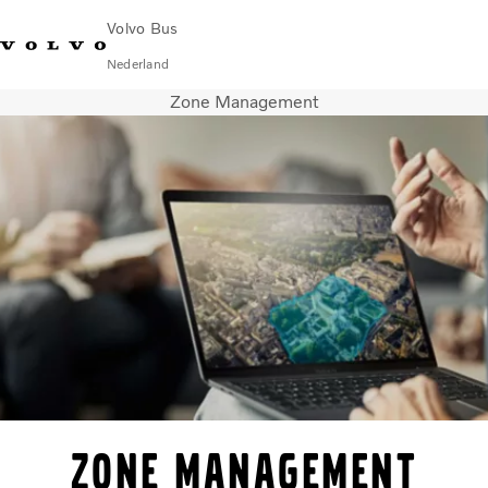
Volvo Bus
Nederland
Zone Management
Change Market
Contact opnemen
servicecentra
Volvo Connect
STAD & REGIO
Touringcars
Services
Waarom Volvo?
Nieuws en verhalen
Contact
Zone Management