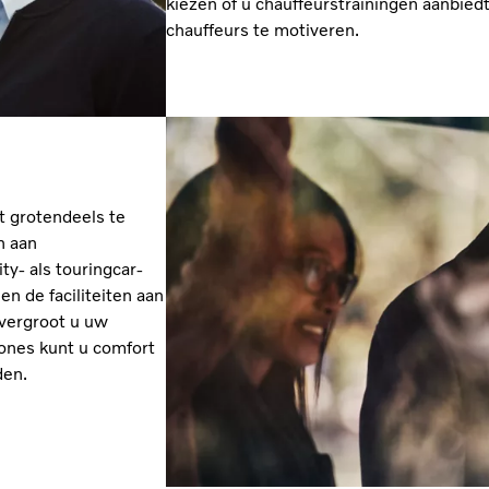
kiezen of u chauffeurstrainingen aanbie
chauffeurs te motiveren.
at grotendeels te
n aan
ity- als touringcar-
 en de faciliteiten aan
 vergroot u uw
ones kunt u comfort
den.