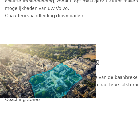
chauffeurshandleiding, zodat u optimaal gebruik kunt maken
mogelijkheden van uw Volvo.
Chauffeurshandleiding downloaden
Adaptieve chaufeurstraining
Volvo Coaching Zones is een extra functie van de baanbreke
coachingzones kunt u de feedback op uw chauffeurs afstem
veeleisende weggedeelten.
Coaching Zones