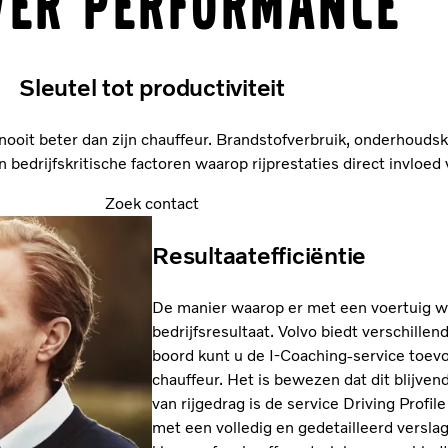
ver Performance
Sleutel tot productiviteit
nooit beter dan zijn chauffeur. Brandstofverbruik, onderhouds
 bedrijfskritische factoren waarop rijprestaties direct invloed 
Zoek contact
Resultaatefficiëntie
De manier waarop er met een voertuig wo
bedrijfsresultaat. Volvo biedt verschille
boord kunt u de I-Coaching-service toev
chauffeur. Het is bewezen dat dit blijven
van rijgedrag is de service Driving Prof
met een volledig en gedetailleerd versla