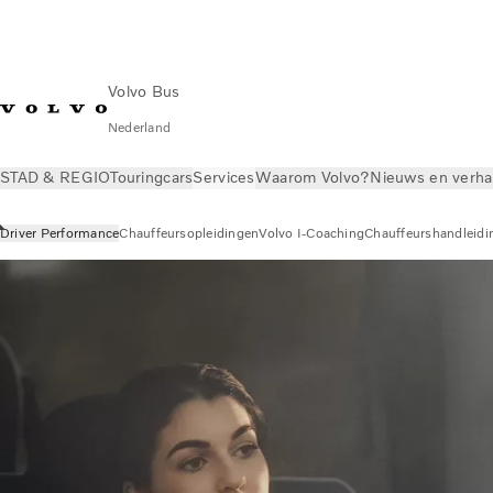
Volvo Bus
Nederland
STAD & REGIO
Touringcars
Services
Waarom Volvo?
Nieuws en verha
Driver Performance
Chauffeursopleidingen
Volvo I-Coaching
Chauffeurshandleidi