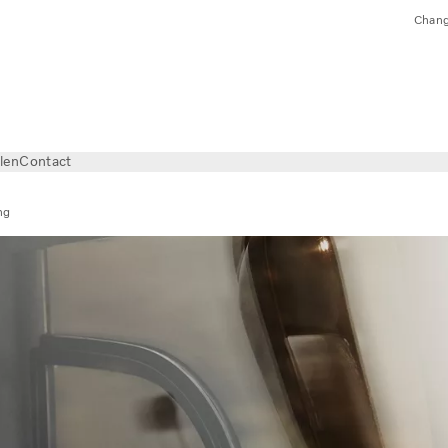
Chang
len
Contact
ng