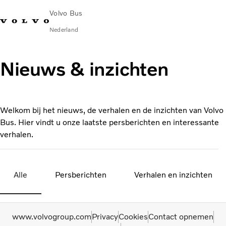
Volvo Bus
Nederland
Change Market
Contact opnemen
servicecentra
Volvo Connect
Nieuws & inzichten
STAD & REGIO
Touringcars
Welkom bij het nieuws, de verhalen en de inzichten van Volvo
Services
Bus. Hier vindt u onze laatste persberichten en interessante
Waarom Volvo?
verhalen.
Nieuws en verhalen
Contact
Alle
Persberichten
Verhalen en inzichten
www.volvogroup.com
Privacy
Cookies
Contact opnemen