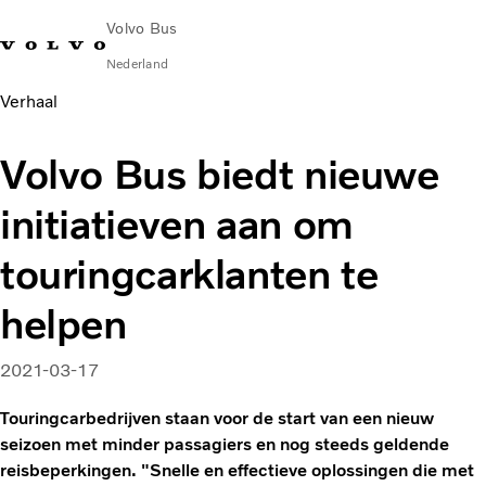
Volvo Bus
Nederland
Verhaal
Change Market
Contact opnemen
servicecentra
Volvo Connect
Volvo Bus biedt nieuwe
STAD & REGIO
initiatieven aan om
Touringcars
Services
touringcarklanten te
Waarom Volvo?
Nieuws en verhalen
helpen
Contact
2021-03-17
Touringcarbedrijven staan voor de start van een nieuw
seizoen met minder passagiers en nog steeds geldende
reisbeperkingen. "Snelle en effectieve oplossingen die met