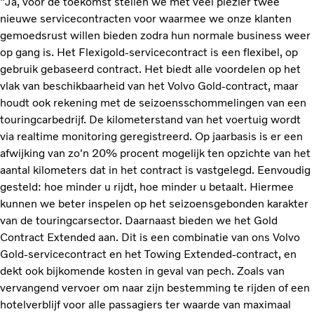
"Ja, voor de toekomst stellen we met veel plezier twee
nieuwe servicecontracten voor waarmee we onze klanten
gemoedsrust willen bieden zodra hun normale business weer
op gang is. Het Flexigold-servicecontract is een flexibel, op
gebruik gebaseerd contract. Het biedt alle voordelen op het
vlak van beschikbaarheid van het Volvo Gold-contract, maar
houdt ook rekening met de seizoensschommelingen van een
touringcarbedrijf. De kilometerstand van het voertuig wordt
via realtime monitoring geregistreerd. Op jaarbasis is er een
afwijking van zo'n 20% procent mogelijk ten opzichte van het
aantal kilometers dat in het contract is vastgelegd. Eenvoudig
gesteld: hoe minder u rijdt, hoe minder u betaalt. Hiermee
kunnen we beter inspelen op het seizoensgebonden karakter
van de touringcarsector. Daarnaast bieden we het Gold
Contract Extended aan. Dit is een combinatie van ons Volvo
Gold-servicecontract en het Towing Extended-contract, en
dekt ook bijkomende kosten in geval van pech. Zoals van
vervangend vervoer om naar zijn bestemming te rijden of een
hotelverblijf voor alle passagiers ter waarde van maximaal