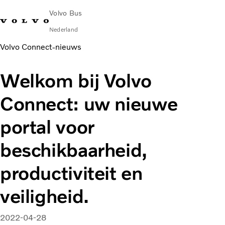
Volvo Bus
Nederland
Volvo Connect‑nieuws
Change Market
Contact opnemen
servicecentra
Volvo Connect
Welkom bij Volvo
STAD & REGIO
Connect: uw nieuwe
Touringcars
Services
portal voor
Waarom Volvo?
Nieuws en verhalen
beschikbaarheid,
Contact
productiviteit en
veiligheid.
2022-04-28