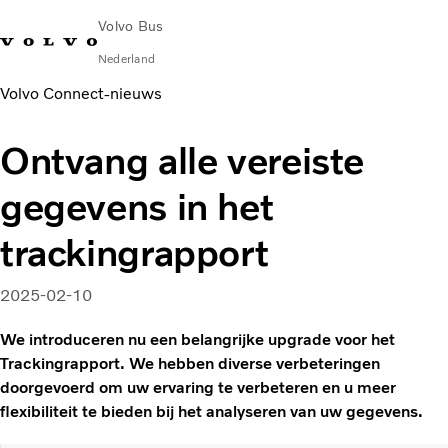
Volvo Bus
Nederland
Volvo Connect‑nieuws
Change Market
Contact opnemen
servicecentra
Volvo Connect
Ontvang alle vereiste
STAD & REGIO
gegevens in het
Touringcars
Services
trackingrapport
Waarom Volvo?
Nieuws en verhalen
2025-02-10
Contact
We introduceren nu een belangrijke upgrade voor het
Trackingrapport. We hebben diverse verbeteringen
doorgevoerd om uw ervaring te verbeteren en u meer
flexibiliteit te bieden bij het analyseren van uw gegevens.