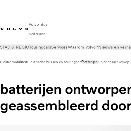
Volvo Bus
Nederland
STAD & REGIO
Touringcars
Services
Waarom Volvo?
Nieuws en verha
Elektromobiliteit
Elektrische bussen en touringcars
batterijen
Opladen
Turnkey-opl
batterijen ontworpe
geassembleerd door