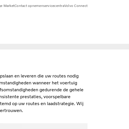
e Market
Contact opnemen
servicecentra
Volvo Connect
pslaan en leveren die uw routes nodig
 omstandigheden wanneer het voertuig
rijfsomstandigheden gedurende de gehele
onsistente prestaties, voorspelbare
estemd op uw routes en laadstrategie. Wij
vertrouwen.