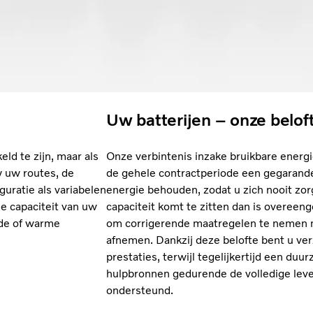
Uw batterijen – onze belof
eld te zijn, maar als
Onze verbintenis inzake bruikbare energ
w uw routes, de
de gehele contractperiode een gegarand
guratie als variabelen
energie behouden, zodat u zich nooit zo
e capaciteit van uw
capaciteit komt te zitten dan is overeen
de of warme
om corrigerende maatregelen te nemen m
afnemen. Dankzij deze belofte bent u ve
prestaties, terwijl tegelijkertijd een du
hulpbronnen gedurende de volledige leve
ondersteund.