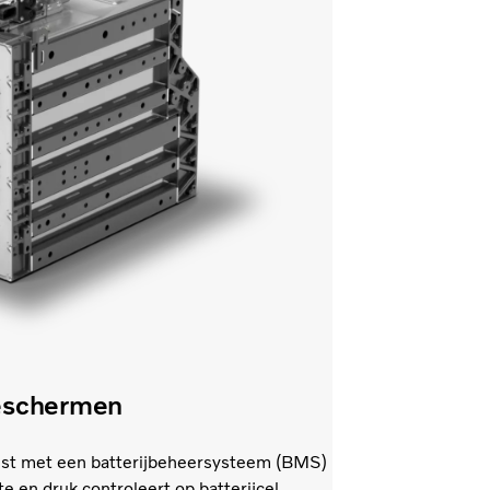
beschermen
erust met een batterijbeheersysteem (BMS)
 en druk controleert op batterijcel-,