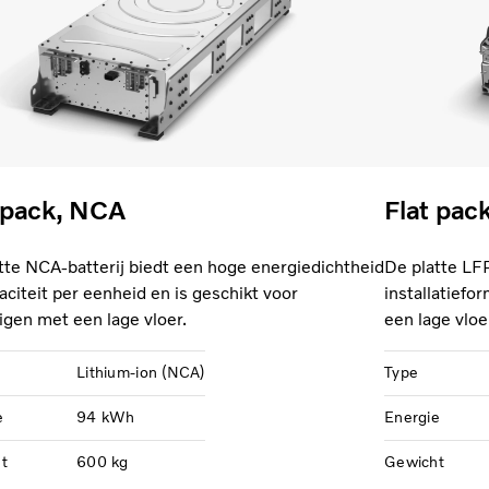
 pack, NCA
Flat pac
tte NCA-batterij biedt een hoge energiedichtheid
De platte LF
aciteit per eenheid en is geschikt voor
installatiefo
igen met een lage vloer.
een lage vloe
Lithium-ion (NCA)
Type
e
94 kWh
Energie
t
600 kg
Gewicht