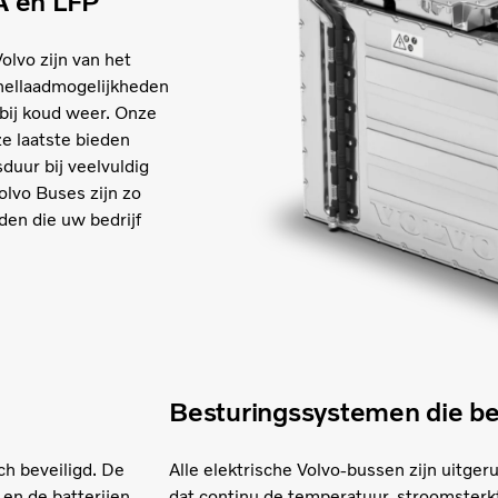
A en LFP
olvo zijn van het
nellaadmogelijkheden
 bij koud weer. Onze
e laatste bieden
duur bij veelvuldig
olvo Buses zijn zo
eden die uw bedrijf
Besturingssystemen die 
ch beveiligd. De
Alle elektrische Volvo-bussen zijn uitg
en de batterijen
dat continu de temperatuur, stroomsterkte