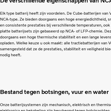
De verschillende eigenschappen van NC
Elk type batterij heeft zijn voordelen. De Cube-batterijen van V
NCA-type. Ze bieden doorgaans een hoge energiedichtheid, s
en consistente prestaties bij verschillende temperaturen, ook
platte batterijsets zijn gebaseerd op NCA- of LFP-chemie. Dez
doorgaans een hoge thermische stabiliteit en een lange levens
opladen. Welke keuze u ook maakt: alle tractiebatterijen van V
samengesteld dat ze de prestaties, stabiliteit en veiligheid bi
nodig heeft.
Bestand tegen botsingen, vuur en water
Onze batterijsystemen zijn mechanisch, elektrisch en thermis
elektronica en bekabeling zijn beschermd tegen botskrachten, 