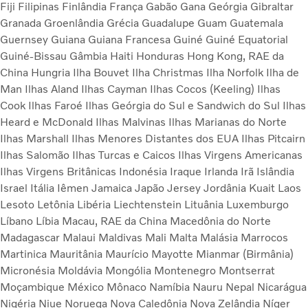
Fiji
Filipinas
Finlândia
França
Gabão
Gana
Geórgia
Gibraltar
Granada
Groenlândia
Grécia
Guadalupe
Guam
Guatemala
Guernsey
Guiana
Guiana Francesa
Guiné
Guiné Equatorial
Guiné-Bissau
Gâmbia
Haiti
Honduras
Hong Kong, RAE da
China
Hungria
Ilha Bouvet
Ilha Christmas
Ilha Norfolk
Ilha de
Man
Ilhas Aland
Ilhas Cayman
Ilhas Cocos (Keeling)
Ilhas
Cook
Ilhas Faroé
Ilhas Geórgia do Sul e Sandwich do Sul
Ilhas
Heard e McDonald
Ilhas Malvinas
Ilhas Marianas do Norte
Ilhas Marshall
Ilhas Menores Distantes dos EUA
Ilhas Pitcairn
Ilhas Salomão
Ilhas Turcas e Caicos
Ilhas Virgens Americanas
Ilhas Virgens Britânicas
Indonésia
Iraque
Irlanda
Irã
Islândia
Israel
Itália
Iêmen
Jamaica
Japão
Jersey
Jordânia
Kuait
Laos
Lesoto
Letônia
Libéria
Liechtenstein
Lituânia
Luxemburgo
Líbano
Líbia
Macau, RAE da China
Macedônia do Norte
Madagascar
Malaui
Maldivas
Mali
Malta
Malásia
Marrocos
Martinica
Mauritânia
Maurício
Mayotte
Mianmar (Birmânia)
Micronésia
Moldávia
Mongólia
Montenegro
Montserrat
Moçambique
México
Mônaco
Namíbia
Nauru
Nepal
Nicarágua
Nigéria
Niue
Noruega
Nova Caledônia
Nova Zelândia
Níger