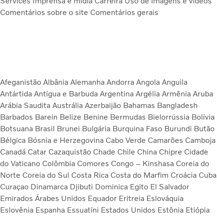
Services
Imprensa e mídia
Carreira
Uso de imagens e vídeos
Comentários sobre o site
Comentários gerais
Afeganistão
Albânia
Alemanha
Andorra
Angola
Anguila
Antártida
Antígua e Barbuda
Argentina
Argélia
Armênia
Aruba
Arábia Saudita
Austrália
Azerbaijão
Bahamas
Bangladesh
Barbados
Barein
Belize
Benine
Bermudas
Bielorrússia
Bolívia
Botsuana
Brasil
Brunei
Bulgária
Burquina Faso
Burundi
Butão
Bélgica
Bósnia e Herzegovina
Cabo Verde
Camarões
Camboja
Canadá
Catar
Cazaquistão
Chade
Chile
China
Chipre
Cidade
do Vaticano
Colômbia
Comores
Congo – Kinshasa
Coreia do
Norte
Coreia do Sul
Costa Rica
Costa do Marfim
Croácia
Cuba
Curaçao
Dinamarca
Djibuti
Dominica
Egito
El Salvador
Emirados Árabes Unidos
Equador
Eritreia
Eslováquia
Eslovênia
Espanha
Essuatíni
Estados Unidos
Estônia
Etiópia