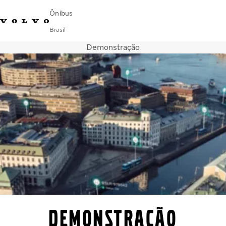
Ônibus
Brasil
Demonstração
Change Market
Encontrar concessionária
Volvo Connect
Urbano
Fretamento e Rodoviário
Serviços
Sobre Nós
Blog Mobilidade Volvo
Fale com a Volvo
Demonstração