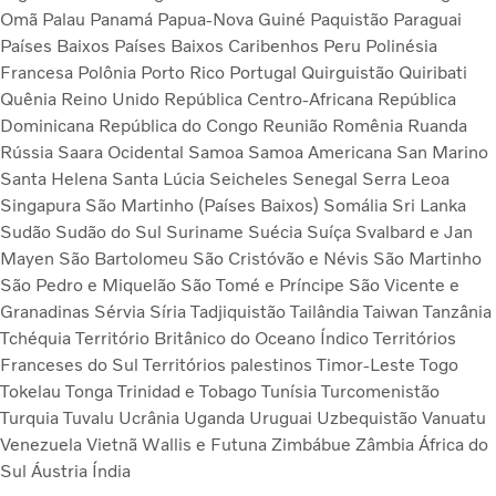
Omã
Palau
Panamá
Papua-Nova Guiné
Paquistão
Paraguai
Países Baixos
Países Baixos Caribenhos
Peru
Polinésia
Francesa
Polônia
Porto Rico
Portugal
Quirguistão
Quiribati
Quênia
Reino Unido
República Centro-Africana
República
Dominicana
República do Congo
Reunião
Romênia
Ruanda
Rússia
Saara Ocidental
Samoa
Samoa Americana
San Marino
Santa Helena
Santa Lúcia
Seicheles
Senegal
Serra Leoa
Singapura
São Martinho (Países Baixos)
Somália
Sri Lanka
Sudão
Sudão do Sul
Suriname
Suécia
Suíça
Svalbard e Jan
Mayen
São Bartolomeu
São Cristóvão e Névis
São Martinho
São Pedro e Miquelão
São Tomé e Príncipe
São Vicente e
Granadinas
Sérvia
Síria
Tadjiquistão
Tailândia
Taiwan
Tanzânia
Tchéquia
Território Britânico do Oceano Índico
Territórios
Franceses do Sul
Territórios palestinos
Timor-Leste
Togo
Tokelau
Tonga
Trinidad e Tobago
Tunísia
Turcomenistão
Turquia
Tuvalu
Ucrânia
Uganda
Uruguai
Uzbequistão
Vanuatu
Venezuela
Vietnã
Wallis e Futuna
Zimbábue
Zâmbia
África do
Sul
Áustria
Índia