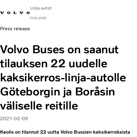
Linja-autot
FINLAND
Press release
Change Market
Ota yhteyttä
Huoltopisteet
Volvo Connect
Volvo Buses on saanut
Kaupunki- ja lähiliikenne
tilauksen 22 uudelle
Turistilinja-autot
Palvelut
kaksikerros-linja-autolle
Miksi juuri Volvo?
Uutiset ja artikkelit
Göteborgin ja Boråsin
Yhteystiedot
väliselle reitille
2021-02-09
Keolis on tilannut 22 uutta Volvo Bussien kaksikerroksista