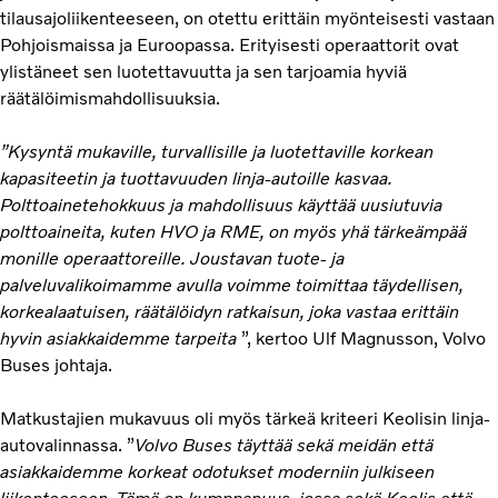
tilausajoliikenteeseen, on otettu erittäin myönteisesti vastaan
Pohjoismaissa ja Euroopassa. Erityisesti operaattorit ovat
ylistäneet sen luotettavuutta ja sen tarjoamia hyviä
räätälöimismahdollisuuksia.
”Kysyntä mukaville, turvallisille ja luotettaville korkean
kapasiteetin ja tuottavuuden linja-autoille kasvaa.
Polttoainetehokkuus ja mahdollisuus käyttää uusiutuvia
polttoaineita, kuten HVO ja RME, on myös yhä tärkeämpää
monille operaattoreille. Joustavan tuote- ja
palveluvalikoimamme avulla voimme toimittaa täydellisen,
korkealaatuisen, räätälöidyn ratkaisun, joka vastaa erittäin
hyvin asiakkaidemme tarpeita
”, kertoo Ulf Magnusson, Volvo
Buses johtaja.
Matkustajien mukavuus oli myös tärkeä kriteeri Keolisin linja-
autovalinnassa. ”
Volvo Buses täyttää sekä meidän että
asiakkaidemme korkeat odotukset moderniin julkiseen