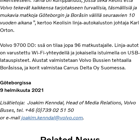
liikenteeseen. Tämä on kumppanuus, jossa sekä Keolis että
Volvo tekevät kaikkensa tarjotakseen turvallisia, täsmällisiä ja
mukavia matkoja Göteborgin ja Boråsin välillä seuraavien 10
vuoden aikana
”, kertoo Keolisin linja-autokaluston johtaja Karl
Orton.
Volvo 9700 DD: ssä on tilaa jopa 96 matkustajalle. Linja-autot
on varustettu Wi-Fi-yhteydellä ja jokaisella istuimella on USB-
latauspisteet. Alustat valmistetaan Volvo Bussien tehtaalla
Boråsissa, ja korit valmistaa Carrus Delta Oy Suomessa.
Göteborgissa
9 helmikuuta 2021
Lisätietoja: Joakim Kenndal, Head of Media Relations, Volvo
Buses, tel. +46 (0)739 02 51 50
or e-mail
joakim.kenndal@volvo.com
.
Related News