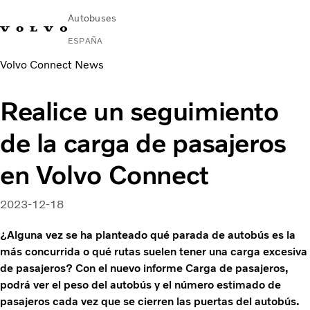
Autobuses
ESPAÑA
Volvo Connect News
Change Market
Contacto
Buscar concesionario
Volvo Connect
Realice un seguimiento
Autobuses urbanos e interurbanos
de la carga de pasajeros
Autocares
Servicios
en Volvo Connect
Por qué Volvo
Noticias
2023-12-18
Contacto
¿Alguna vez se ha planteado qué parada de autobús es la
más concurrida o qué rutas suelen tener una carga excesiva
de pasajeros? Con el nuevo informe Carga de pasajeros,
podrá ver el peso del autobús y el número estimado de
pasajeros cada vez que se cierren las puertas del autobús.